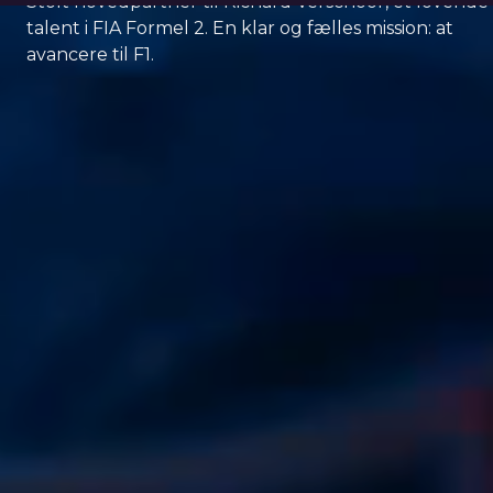
Stolt hovedpartner til Richard Verschoor, et lovende
talent i FIA Formel 2. En klar og fælles mission: at
avancere til F1.