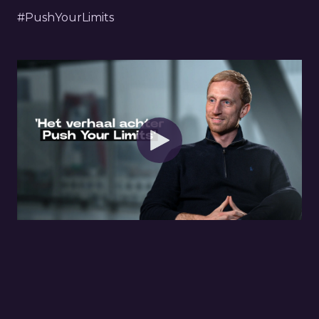
#PushYourLimits
Richard Verschoor