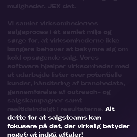
muligheder. JEX det.
Vi samler virksomhedernes
salgsproces i ét samlet miljø
og
sørge for, at virksomhederne ikke
længere behøver at bekymre sig om
kold opsøgende salg.
Vores
software hjælper virksomheder med
at udarbejde lister over potentielle
kunder,
håndtering af branchedata,
gennemførelse af outreach- og
salgskampagner samt
realtidsindsigt i resultaterne.
Alt
dette for at salgsteams kan
fokusere på det, der virkelig betyder
noget: at indgå aftaler!